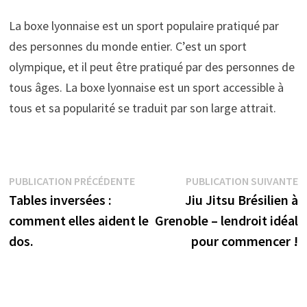
La boxe lyonnaise est un sport populaire pratiqué par
des personnes du monde entier. C’est un sport
olympique, et il peut être pratiqué par des personnes de
tous âges. La boxe lyonnaise est un sport accessible à
tous et sa popularité se traduit par son large attrait.
Navigation
Publication
P
PUBLICATION PRÉCÉDENTE
PUBLICATION SUIVANTE
précédente :
s
Tables inversées :
Jiu Jitsu Brésilien à
de
comment elles aident le
Grenoble – lendroit idéal
l’article
dos.
pour commencer !