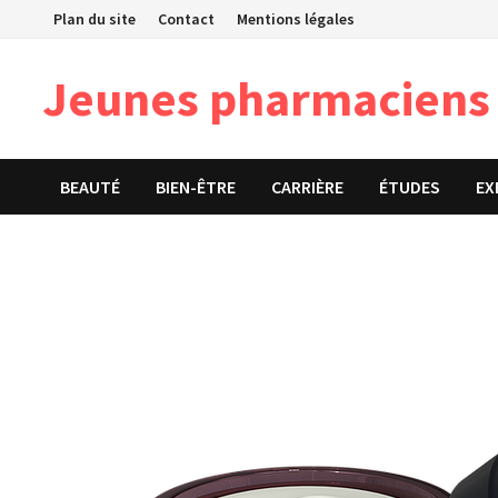
Passer
Plan du site
Contact
Mentions légales
au
contenu
Jeunes pharmaciens
BEAUTÉ
BIEN-ÊTRE
CARRIÈRE
ÉTUDES
EX