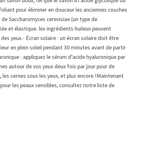
n savon doux, tel que le savon à l’acide glycolique ou
n exfoliant pour éliminer en douceur les anciennes couches
ou de Saccharomyces cerevisiae (un type de
ée et élastique. les ingrédients huileux peuvent
es yeux.- Écran solaire : un écran solaire doit être
eur en plein soleil pendant 30 minutes avant de partir
luronique : appliquez le sérum d’acide hyaluronique par
nes autour de vos yeux deux fois par jour pour de
s, les cernes sous les yeux, et plus encore !Maintenant
ur les peaux sensibles, consultez notre liste de