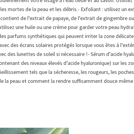
iennement votre visage à l’eau tiède et au savon. Utilisez u
llules mortes de la peau et les débris.- Exfoliant : utilisez u
 contient de l’extrait de papaye, de l’extrait de gingembre 
tilisez une huile ou une crème pour garder votre peau hydrat
s parfums synthétiques qui peuvent irriter la zone délicate d
ec des écrans solaires protégés lorsque vous êtes à l’extéri
vec des lunettes de soleil si nécessaire !- Sérum d’acide hya
ontenant des niveaux élevés d’acide hyaluronique) sur les zo
 vieillissement tels que la sécheresse, les rougeurs, les poche
de la peau et comment la rendre suffisamment douce même po