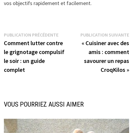
vos objectifs rapidement et facilement.
Navigation
Publication
P
PUBLICATION PRÉCÉDENTE
PUBLICATION SUIVANTE
précédente :
s
Comment lutter contre
« Cuisiner avec des
de
le grignotage compulsif
amis : comment
l’article
le soir : un guide
savourer un repas
complet
CroqKilos »
VOUS POURRIEZ AUSSI AIMER