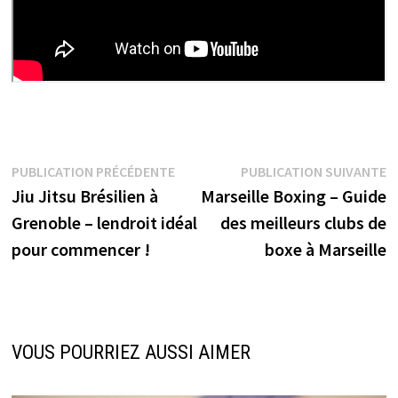
Navigation
Publication
P
PUBLICATION PRÉCÉDENTE
PUBLICATION SUIVANTE
précédente :
s
Jiu Jitsu Brésilien à
Marseille Boxing – Guide
de
Grenoble – lendroit idéal
des meilleurs clubs de
l’article
pour commencer !
boxe à Marseille
VOUS POURRIEZ AUSSI AIMER