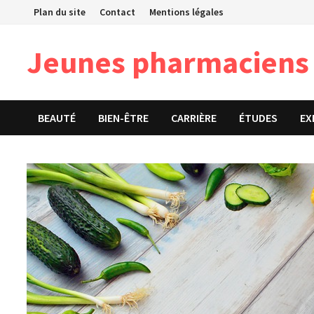
Passer
Plan du site
Contact
Mentions légales
au
contenu
Jeunes pharmaciens
BEAUTÉ
BIEN-ÊTRE
CARRIÈRE
ÉTUDES
EX