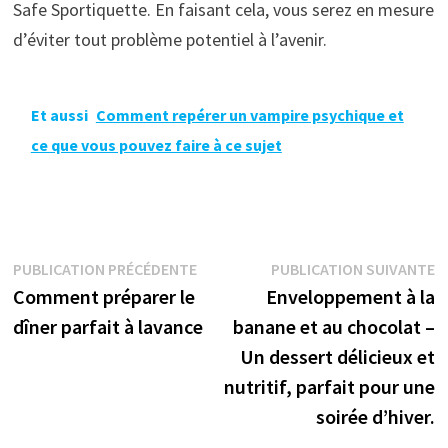
Safe Sportiquette. En faisant cela, vous serez en mesure
d’éviter tout problème potentiel à l’avenir.
Et aussi
Comment repérer un vampire psychique et
ce que vous pouvez faire à ce sujet
Navigation
Publication
P
PUBLICATION PRÉCÉDENTE
PUBLICATION SUIVANTE
précédente :
s
Comment préparer le
Enveloppement à la
de
dîner parfait à lavance
banane et au chocolat –
l’article
Un dessert délicieux et
nutritif, parfait pour une
soirée d’hiver.