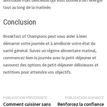
abordable mais délicieuse qui vous donnera de l’énergie
tout au long de la matinée.
Conclusion
Breakfast of Champions peut vous aider à bien
démarrer votre journée et à améliorer votre état de
santé général. Suivez un régime alimentaire matinal,
commencez bien la journée avec le petit-déjeuner et
savourez des options de petit-déjeuner délicieuses et
nutritives pour atteindre vos objectifs.
Navigation
Publication
P
PUBLICATION PRÉCÉDENTE
PUBLICATION SUIVANTE
précédente :
s
Comment cuisiner sans
Renforcez la confiance