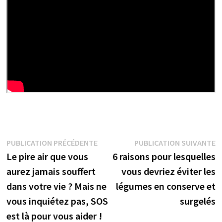
Navigation
Publication
P
PUBLICATION PRÉCÉDENTE
PUBLICATION SUIVANTE
précédente :
s
Le pire air que vous
6 raisons pour lesquelles
de
aurez jamais souffert
vous devriez éviter les
l’article
dans votre vie ? Mais ne
légumes en conserve et
vous inquiétez pas, SOS
surgelés
est là pour vous aider !